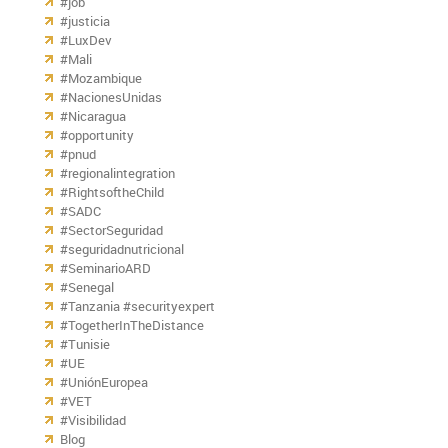
#job
#justicia
#LuxDev
#Mali
#Mozambique
#NacionesUnidas
#Nicaragua
#opportunity
#pnud
#regionalintegration
#RightsoftheChild
#SADC
#SectorSeguridad
#seguridadnutricional
#SeminarioARD
#Senegal
#Tanzania #securityexpert
#TogetherInTheDistance
#Tunisie
#UE
#UniónEuropea
#VET
#Visibilidad
Blog