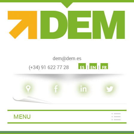
dem@dem.es
(+34) 91 622 77 28
|
|
MENU