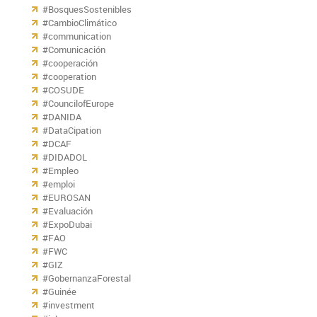
#BosquesSostenibles
#CambioClimático
#communication
#Comunicación
#cooperación
#cooperation
#COSUDE
#CouncilofEurope
#DANIDA
#DataCipation
#DCAF
#DIDADOL
#Empleo
#emploi
#EUROSAN
#Evaluación
#ExpoDubai
#FAO
#FWC
#GIZ
#GobernanzaForestal
#Guinée
#investment