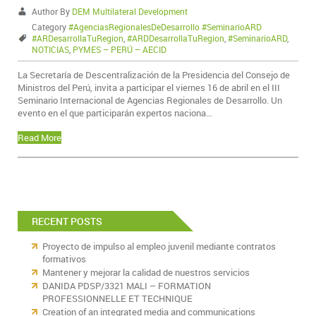
Author By
DEM Multilateral Development
Category
#AgenciasRegionalesDeDesarrollo #SeminarioARD
#ARDesarrollaTuRegion
,
#ARDDesarrollaTuRegion
,
#SeminarioARD
,
NOTICIAS
,
PYMES – PERÚ – AECID
La Secretaría de Descentralización de la Presidencia del Consejo de
Ministros del Perú, invita a participar el viernes 16 de abril en el III
Seminario Internacional de Agencias Regionales de Desarrollo. Un
evento en el que participarán expertos naciona…
Read More
RECENT POSTS
Proyecto de impulso al empleo juvenil mediante contratos
formativos
Mantener y mejorar la calidad de nuestros servicios
DANIDA PDSP/3321 MALI – FORMATION
PROFESSIONNELLE ET TECHNIQUE
Creation of an integrated media and communications