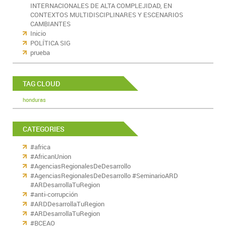
INTERNACIONALES DE ALTA COMPLEJIDAD, EN
CONTEXTOS MULTIDISCIPLINARES Y ESCENARIOS
CAMBIANTES
Inicio
POLÍTICA SIG
prueba
TAG CLOUD
honduras
CATEGORIES
#africa
#AfricanUnion
#AgenciasRegionalesDeDesarrollo
#AgenciasRegionalesDeDesarrollo #SeminarioARD
#ARDesarrollaTuRegion
#anti-corrupción
#ARDDesarrollaTuRegion
#ARDesarrollaTuRegion
#BCEAO