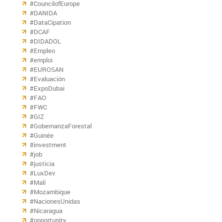
#CouncilofEurope
#DANIDA
#DataCipation
#DCAF
#DIDADOL
#Empleo
#emploi
#EUROSAN
#Evaluación
#ExpoDubai
#FAO
#FWC
#GIZ
#GobernanzaForestal
#Guinée
#investment
#job
#justicia
#LuxDev
#Mali
#Mozambique
#NacionesUnidas
#Nicaragua
#opportunity