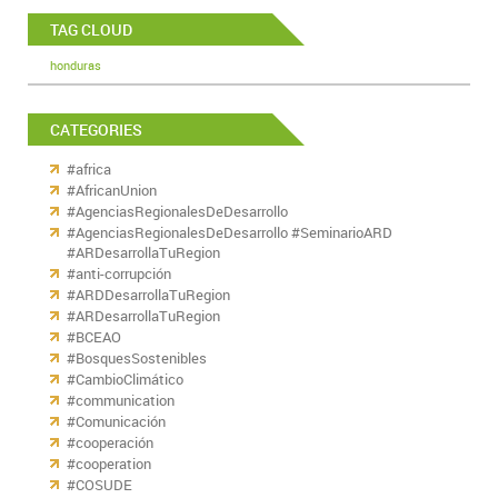
TAG CLOUD
honduras
CATEGORIES
#africa
#AfricanUnion
#AgenciasRegionalesDeDesarrollo
#AgenciasRegionalesDeDesarrollo #SeminarioARD
#ARDesarrollaTuRegion
#anti-corrupción
#ARDDesarrollaTuRegion
#ARDesarrollaTuRegion
#BCEAO
#BosquesSostenibles
#CambioClimático
#communication
#Comunicación
#cooperación
#cooperation
#COSUDE