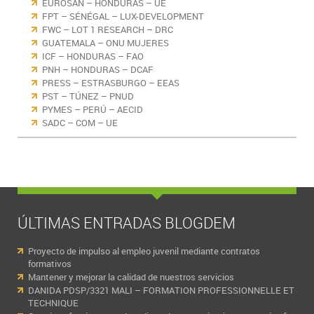
EUROSAN – HONDURAS – UE
FPT – SÉNÉGAL – LUX-DEVELOPMENT
FWC – LOT 1 RESEARCH – DRC
GUATEMALA – ONU MUJERES
ICF – HONDURAS – FAO
PNH – HONDURAS – DCAF
PRESS – ESTRASBURGO – EEAS
PST – TÚNEZ – PNUD
PYMES – PERÚ – AECID
SADC – COM – UE
ÚLTIMAS ENTRADAS BLOGDEM
Proyecto de impulso al empleo juvenil mediante contratos
formativos
Mantener y mejorar la calidad de nuestros servicios
DANIDA PDSP/3321 MALI – FORMATION PROFESSIONNELLE ET
TECHNIQUE