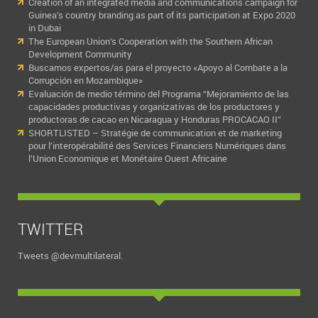
Creation of an integrated media and communications campaign for
Guinea’s country branding as part of its participation at Expo 2020
in Dubai
The European Union’s Cooperation with the Southern African
Development Community
Buscamos expertos/as para el proyecto «Apoyo al Combate a la
Corrupción en Mozambique»
Evaluación de medio término del Programa “Mejoramiento de las
capacidades productivas y organizativas de los productores y
productoras de cacao en Nicaragua y Honduras PROCACAO II”
SHORTLISTED – Stratégie de communication et de marketing
pour l’interopérabilité des Services Financiers Numériques dans
l’Union Economique et Monétaire Ouest Africaine
TWITTER
Tweets @devmultilateral.