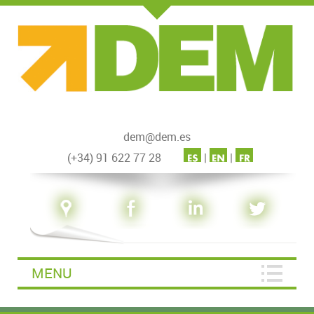
dem@dem.es
(+34) 91 622 77 28
|
|
MENU