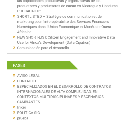
las capacidades productivas y organizativas de los
productores y productoras de cacao en Nicaragua y Honduras
PROCACAO II”
SHORTLISTED – Stratégie de communication et de
marketing pour l’interopérabilité des Services Financiers
Numériques dans l’Union Economique et Monétaire Ouest
Africaine
NEW SHORT-LIST: Citizen Engagement and Innovative Data
Use for Africa’s Development (Data-Cipation)
Comunicación para el desarrollo
PAGES
AVISO LEGAL
CONTACTO
ESPECIALIZADOS EN EL DESARROLLO DE CONTRATOS
INTERNACIONALES DE ALTA COMPLEJIDAD, EN
CONTEXTOS MULTIDISCIPLINARES Y ESCENARIOS
CAMBIANTES
Inicio
POLÍTICA SIG
prueba