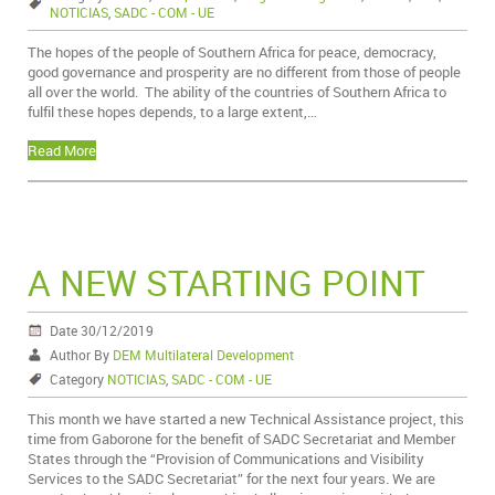
NOTICIAS
,
SADC - COM - UE
The hopes of the people of Southern Africa for peace, democracy,
good governance and prosperity are no different from those of people
all over the world. The ability of the countries of Southern Africa to
fulfil these hopes depends, to a large extent,…
Read More
A NEW STARTING POINT
Date 30/12/2019
Author By
DEM Multilateral Development
Category
NOTICIAS
,
SADC - COM - UE
This month we have started a new Technical Assistance project, this
time from Gaborone for the benefit of SADC Secretariat and Member
States through the “Provision of Communications and Visibility
Services to the SADC Secretariat” for the next four years. We are