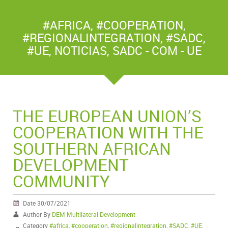
#AFRICA
,
#COOPERATION
,
#REGIONALINTEGRATION
,
#SADC
,
#UE
,
NOTICIAS
,
SADC - COM - UE
THE EUROPEAN UNION’S
COOPERATION WITH THE
SOUTHERN AFRICAN
DEVELOPMENT
COMMUNITY
Date 30/07/2021
Author By
DEM Multilateral Development
Category
#africa
,
#cooperation
,
#regionalintegration
,
#SADC
,
#UE
,