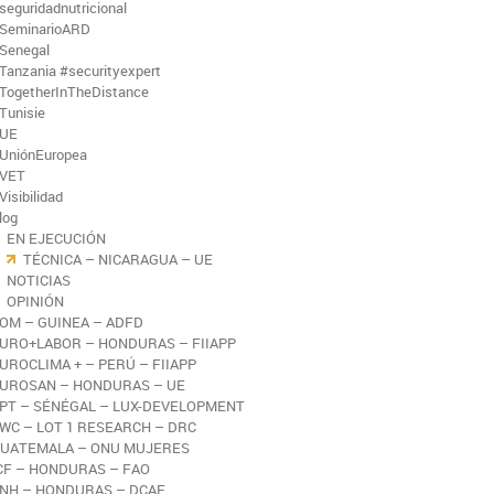
seguridadnutricional
SeminarioARD
Senegal
Tanzania #securityexpert
TogetherInTheDistance
Tunisie
UE
UniónEuropea
VET
Visibilidad
log
EN EJECUCIÓN
TÉCNICA – NICARAGUA – UE
NOTICIAS
OPINIÓN
OM – GUINEA – ADFD
URO+LABOR – HONDURAS – FIIAPP
UROCLIMA + – PERÚ – FIIAPP
UROSAN – HONDURAS – UE
PT – SÉNÉGAL – LUX-DEVELOPMENT
WC – LOT 1 RESEARCH – DRC
UATEMALA – ONU MUJERES
CF – HONDURAS – FAO
NH – HONDURAS – DCAF