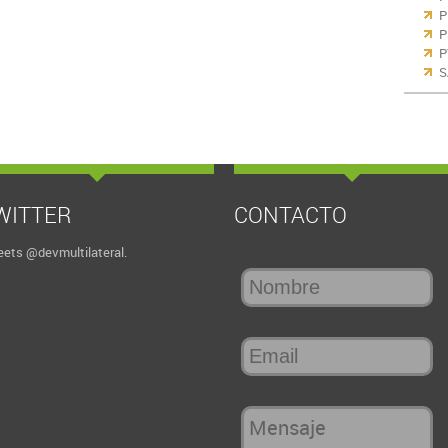
P
P
P
S
WITTER
CONTACTO
ets @devmultilateral.