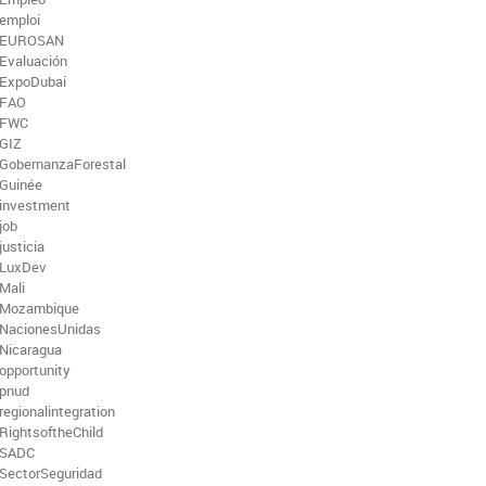
emploi
EUROSAN
Evaluación
ExpoDubai
FAO
FWC
GIZ
GobernanzaForestal
Guinée
investment
job
justicia
LuxDev
Mali
Mozambique
NacionesUnidas
Nicaragua
opportunity
pnud
regionalintegration
RightsoftheChild
SADC
SectorSeguridad