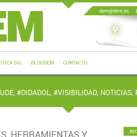
dem@dem.es
(
ÍTICA SIG
BLOGDEM
CONTACTO
UDE
,
#DIDADOL
,
#VISIBILIDAD
,
NOTICIAS
,
S, HERRAMIENTAS Y
RE