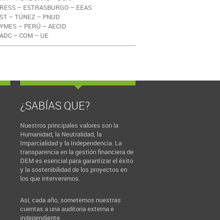
RESS – ESTRASBURGO – EEAS
ST – TÚNEZ – PNUD
YMES – PERÚ – AECID
ADC – COM – UE
¿SABÍAS QUE?
Nuestros principales valores son la
Humanidad, la Neutralidad, la
Imparcialidad y la Independencia. La
transparencia en la gestión financiera de
DEM es esencial para garantizar el éxito
y la sostenibilidad de los proyectos en
los que intervenimos.
Así, cada año, sometemos nuestras
cuentas a una auditoria externa e
independiente.