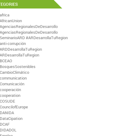
TEGORIES
africa
AfricanUnion
AgenciasRegionalesDeDesarrollo
AgenciasRegionalesDeDesarrollo
SeminarioARD #ARDesarrollaTuRegion
anti-corrupción
ARDDesarrollaTuRegion
ARDesarrollaTuRegion
BCEAO
BosquesSostenibles
CambioClimático
communication
Comunicación
cooperación
cooperation
COSUDE
CouncilofEurope
DANIDA
DataCipation
DCAF
DIDADOL
Empleo