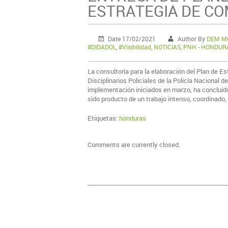
ESTRATEGIA DE C
Date 17/02/2021
Author By
DEM Mul
#DIDADOL
,
#Visibilidad
,
NOTICIAS
,
PNH - HONDURA
La consultoría para la elaboración del Plan de 
Disciplinarios Policiales de la Policía Naciona
implementación iniciados en marzo, ha concluid
sido producto de un trabajo intenso, coordinado,
Etiquetas:
honduras
Comments are currently closed.