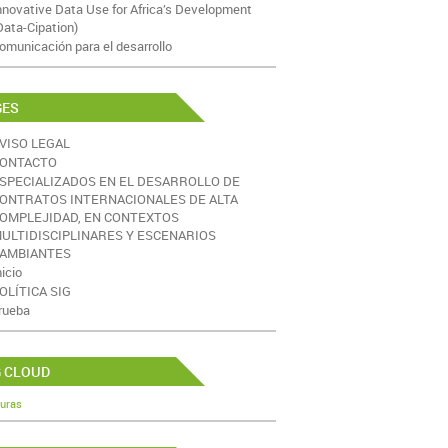
nnovative Data Use for Africa’s Development
Data-Cipation)
omunicación para el desarrollo
GES
VISO LEGAL
ONTACTO
SPECIALIZADOS EN EL DESARROLLO DE
ONTRATOS INTERNACIONALES DE ALTA
OMPLEJIDAD, EN CONTEXTOS
ULTIDISCIPLINARES Y ESCENARIOS
AMBIANTES
nicio
OLÍTICA SIG
rueba
G CLOUD
uras