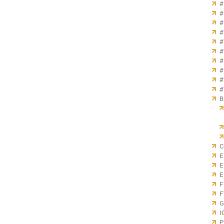
#
#
#
#
#
#
#
#
#
#
B
C
E
E
E
F
F
G
I
P