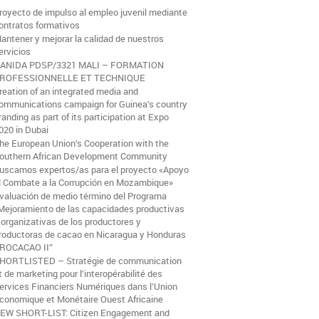
royecto de impulso al empleo juvenil mediante
ontratos formativos
antener y mejorar la calidad de nuestros
ervicios
ANIDA PDSP/3321 MALI – FORMATION
ROFESSIONNELLE ET TECHNIQUE
reation of an integrated media and
ommunications campaign for Guinea’s country
randing as part of its participation at Expo
020 in Dubai
he European Union’s Cooperation with the
outhern African Development Community
uscamos expertos/as para el proyecto «Apoyo
l Combate a la Corrupción en Mozambique»
valuación de medio término del Programa
Mejoramiento de las capacidades productivas
 organizativas de los productores y
roductoras de cacao en Nicaragua y Honduras
ROCACAO II”
HORTLISTED – Stratégie de communication
t de marketing pour l’interopérabilité des
ervices Financiers Numériques dans l’Union
conomique et Monétaire Ouest Africaine
EW SHORT-LIST: Citizen Engagement and