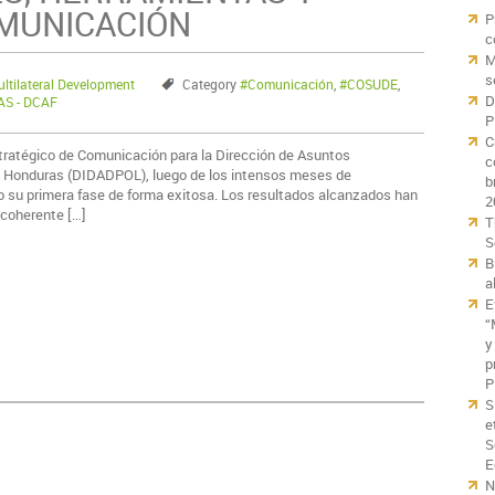
OMUNICACIÓN
P
c
M
s
tilateral Development
Category
#Comunicación
,
#COSUDE
,
D
S - DCAF
P
C
Estratégico de Comunicación para la Dirección de Asuntos
c
l de Honduras (DIDADPOL), luego de los intensos meses de
b
o su primera fase de forma exitosa. Los resultados alcanzados han
2
 coherente […]
T
S
B
a
E
“
y
p
P
S
e
S
E
N