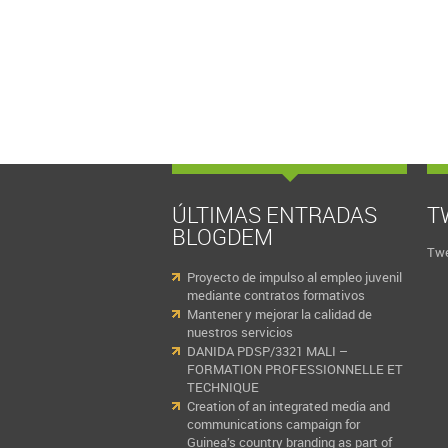
ÚLTIMAS ENTRADAS
T
BLOGDEM
Twe
Proyecto de impulso al empleo juvenil
mediante contratos formativos
Mantener y mejorar la calidad de
nuestros servicios
DANIDA PDSP/3321 MALI –
FORMATION PROFESSIONNELLE ET
TECHNIQUE
Creation of an integrated media and
communications campaign for
Guinea’s country branding as part of