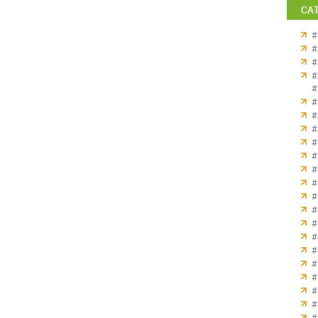
CA
#
#
#
#
#
#
#
#
#
#
#
#
#
#
#
#
#
#
#
#
#
#