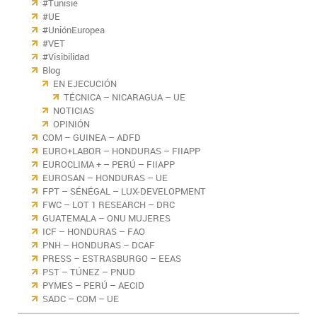
#Tunisie
#UE
#UniónEuropea
#VET
#Visibilidad
Blog
EN EJECUCIÓN
TÉCNICA – NICARAGUA – UE
NOTICIAS
OPINIÓN
COM – GUINEA – ADFD
EURO+LABOR – HONDURAS – FIIAPP
EUROCLIMA + – PERÚ – FIIAPP
EUROSAN – HONDURAS – UE
FPT – SÉNÉGAL – LUX-DEVELOPMENT
FWC – LOT 1 RESEARCH – DRC
GUATEMALA – ONU MUJERES
ICF – HONDURAS – FAO
PNH – HONDURAS – DCAF
PRESS – ESTRASBURGO – EEAS
PST – TÚNEZ – PNUD
PYMES – PERÚ – AECID
SADC – COM – UE