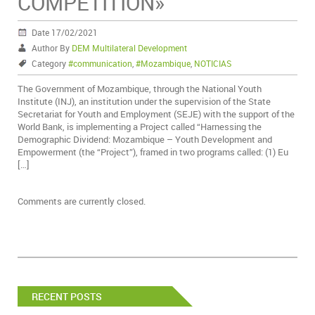
COMPETITION»
Date 17/02/2021
Author By
DEM Multilateral Development
Category
#communication
,
#Mozambique
,
NOTICIAS
The Government of Mozambique, through the National Youth
Institute (INJ), an institution under the supervision of the State
Secretariat for Youth and Employment (SEJE) with the support of the
World Bank, is implementing a Project called “Harnessing the
Demographic Dividend: Mozambique – Youth Development and
Empowerment (the “Project”), framed in two programs called: (1) Eu
[…]
Comments are currently closed.
RECENT POSTS