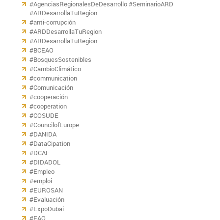
#AgenciasRegionalesDeDesarrollo #SeminarioARD
#ARDesarrollaTuRegion
#anti-corrupción
#ARDDesarrollaTuRegion
#ARDesarrollaTuRegion
#BCEAO
#BosquesSostenibles
#CambioClimático
#communication
#Comunicación
#cooperación
#cooperation
#COSUDE
#CouncilofEurope
#DANIDA
#DataCipation
#DCAF
#DIDADOL
#Empleo
#emploi
#EUROSAN
#Evaluación
#ExpoDubai
#FAO