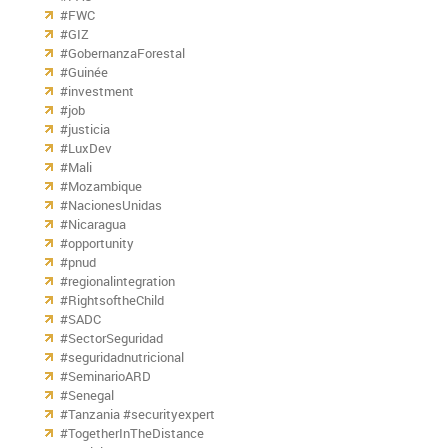
#FWC
#GIZ
#GobernanzaForestal
#Guinée
#investment
#job
#justicia
#LuxDev
#Mali
#Mozambique
#NacionesUnidas
#Nicaragua
#opportunity
#pnud
#regionalintegration
#RightsoftheChild
#SADC
#SectorSeguridad
#seguridadnutricional
#SeminarioARD
#Senegal
#Tanzania #securityexpert
#TogetherInTheDistance