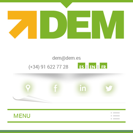
dem@dem.es
(+34) 91 622 77 28
|
|
MENU